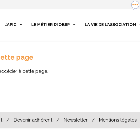
L’APIC
LE MÉTIER D’IOBSP
LA VIE DE L’ASSOCIATION
cette page
accéder à cette page.
t
/
Devenir adhérent
/
Newsletter
/
Mentions légales