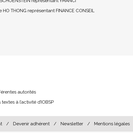
a SCHOENSTEIN représentant YMANCI
e HO THONG représentant FINANCE CONSEIL
férentes autorités
textes à l’activité d’IOBSP
t
/
Devenir adhérent
/
Newsletter
/
Mentions légales