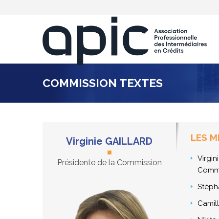
COMMISSION TEXTES
LES M
Virginie GAILLARD
Virgi
Présidente de la Commission
Commi
Stéph
Camil