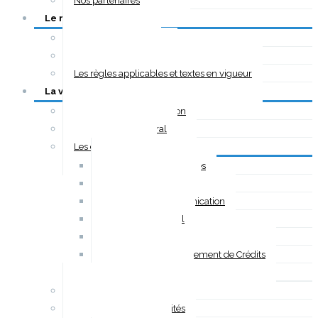
Nos partenaires
Le métier d’IOBSP
Le métier d’IOBSP
Les conditions d’accès
Les règles applicables et textes en vigueur
La vie de l’association
Le conseil d’administration
Le Secrétariat Général
Les commissions
Commission Assurances
Commission Banque
Commission Communication
Commission Digital
Commission Pro
Commission Regroupement de Crédits
Commission Textes
Délégations Régionales
L’APIC auprès des autorités