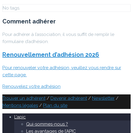
No tags.
Comment adhérer
Pour adhérer à l’association, il vous suffit de remplir le
formulaire d’adhésion.
Renouvellement d’adhésion 2026
Pour renouveler votre adhésion, veuillez vous rendre sur
cette page.
Renouvelez votre adhésion
Trouver un adhérent
/
Devenir adhérent
/
Newsletter
/
Mentions légales
/
Plan du site
L’apic
Qui-sommes-nous ?
Les avantages de l’APIC