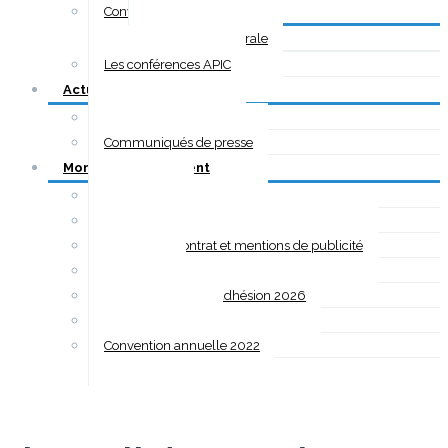
Convention annuelle
Assemblée Générale
Les conférences APIC
Actualités
Dernières Actualités
Communiqués de presse
Mon espace adhérent
Mon compte
Newsletter APIC
Modèles de contrat et mentions de publicité
Statuts / RI
Renouvellement d’adhésion 2026
Charte graphique
Convention annuelle 2022